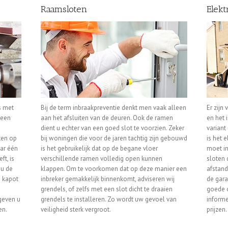
Raamsloten
Elekt
s met
Bij de term inbraakpreventie denkt men vaak alleen
Er zijn
 een
aan het afsluiten van de deuren. Ook de ramen
en het 
dient u echter van een goed slot te voorzien. Zeker
variant
oten op
bij woningen die voor de jaren tachtig zijn gebouwd
is het 
aar één
is het gebruikelijk dat op de begane vloer
moet in
ft, is
verschillende ramen volledig open kunnen
sloten 
 u de
klappen. Om te voorkomen dat op deze manier een
afstand
s kapot
inbreker gemakkelijk binnenkomt, adviseren wij
de gara
grendels, of zelfs met een slot dicht te draaien
goede o
geven u
grendels te installeren. Zo wordt uw gevoel van
informe
en.
veiligheid sterk vergroot.
prijzen.