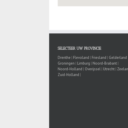
SELECTEER UW PROVINCIE
Drenthe
|
Flevoland
|
Friesland
|
Gelderland
Groningen
|
Limburg
|
Noord-Brabant
|
Noord-Holland
|
Overijssel
|
Utrecht
|
Zeela
Zuid-Holland
|