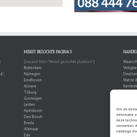
MEEST BEZOCHTE PAGINA’S
HANDIG
|
[expand title="Meest gezochte plaatsen"]
Waarsch
Rotterdam
Veiligh
nd
|
Nijmegen
Deelnem
Eindhoven
Wat te 
Almere
Kerntrek
Tilburg
Honkbal
Groningen
Leiden
Om de beste
Apeldoorn
informatie o
Den Bosch
deze techno
Breda
verwerken. A
Alkmaar
nadelige in
Ede