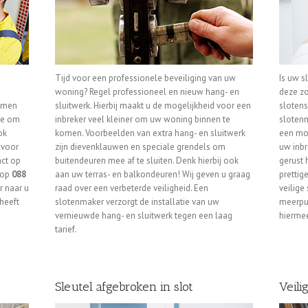
Tijd voor een professionele beveiliging van uw
Is uw s
woning? Regel professioneel en nieuw hang- en
deze zo
komen
sluitwerk. Hierbij maakt u de mogelijkheid voor een
slotens
te om
inbreker veel kleiner om uw woning binnen te
slotenm
ok
komen. Voorbeelden van extra hang- en sluitwerk
een mod
 voor
zijn dievenklauwen en speciale grendels om
uw inbr
ct op
buitendeuren mee af te sluiten. Denk hierbij ook
gerust 
r op
088
aan uw terras- en balkondeuren! Wij geven u graag
prettig
r naar u
raad over een verbeterde veiligheid. Een
veilige
heeft
slotenmaker verzorgt de installatie van uw
meerpun
vernieuwde hang- en sluitwerk tegen een laag
hiermee
tarief.
Sleutel afgebroken in slot
Veili