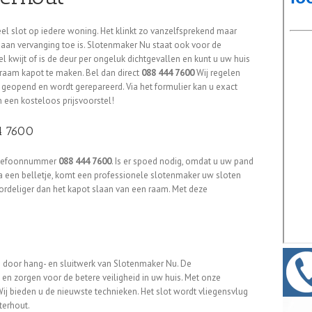
el slot op iedere woning. Het klinkt zo vanzelfsprekend maar
 aan vervanging toe is. Slotenmaker Nu staat ook voor de
l kwijt of is de deur per ongeluk dichtgevallen en kunt u uw huis
 raam kapot te maken. Bel dan direct
088 444 7600
Wij regelen
 geopend en wordt gerepareerd. Via het formulier kan u exact
 een kosteloos prijsvoorstel!
4 7600
 telefoonnummer
088 444 7600
. Is er spoed nodig, omdat u uw pand
a een belletje, komt een professionele slotenmaker uw sloten
oordeliger dan het kapot slaan van een raam. Met deze
n door hang- en sluitwerk van Slotenmaker Nu. De
en zorgen voor de betere veiligheid in uw huis. Met onze
Wij bieden u de nieuwste technieken. Het slot wordt vliegensvlug
terhout.