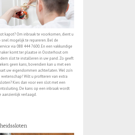
lot kapot? Om inbraak te voorkomen, dient u
 snel mogelijk te repareren. Bel de
ervice via 088 444 7600. En een vakkundige
aker komt ter plaatse in Oosterhout om
ern slot te installeren in uw pand. Zo geeft
ekers geen kans, bovendien kan u met een
hart uw eigendommen achterlaten. Wel zo’n
e wetenschap! Wilt u profiteren van extra
 sloten? Kies dan voor een slot met een
tssluiting. De kans op een inbraak wordt
 aanzienlijk verlaagd.
gheidssloten