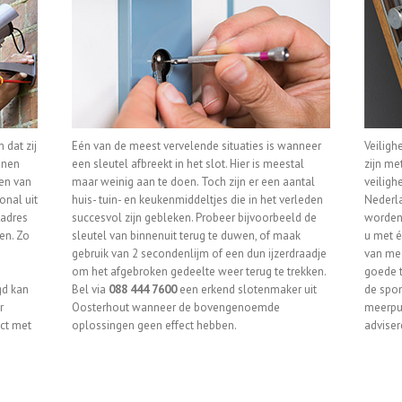
 dat zij
Eén van de meest vervelende situaties is wanneer
Veiligh
nnen
een sleutel afbreekt in het slot. Hier is meestal
zijn me
sen van
maar weinig aan te doen. Toch zijn er een aantal
veiligh
onal uit
huis- tuin- en keukenmiddeltjes die in het verleden
Nederla
 adres
succesvol zijn gebleken. Probeer bijvoorbeeld de
worden 
en. Zo
sleutel van binnenuit terug te duwen, of maak
u met é
gebruik van 2 secondenlijm of een dun ijzerdraadje
van mee
om het afgebroken gedeelte weer terug te trekken.
goede t
gd kan
Bel via
088 444 7600
een erkend slotenmaker uit
de spon
r
Oosterhout wanneer de bovengenoemde
meerpun
ct met
oplossingen geen effect hebben.
adviser