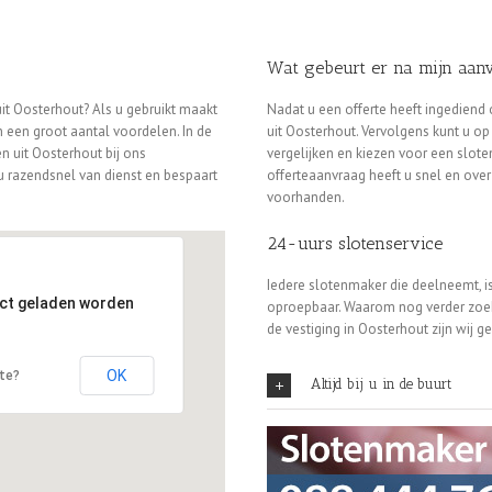
Wat gebeurt er na mijn aan
it Oosterhout? Als u gebruikt maakt
Nadat u een offerte heeft ingediend
n een groot aantal voordelen. In de
uit Oosterhout. Vervolgens kunt u o
en uit Oosterhout bij ons
vergelijken en kiezen voor een slote
u razendsnel van dienst en bespaart
offerteaanvraag heeft u snel en overz
voorhanden.
24-uurs slotenservice
Iedere slotenmaker die deelneemt, is
ect geladen worden
oproepbaar. Waarom nog verder zoek
de vestiging in Oosterhout zijn wij 
OK
ite?
Altijd bij u in de buurt