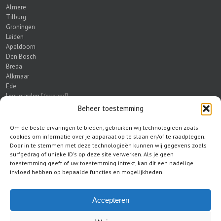
Almere
Tilburg
Groningen
Leiden
Apeldoorn
Den Bosch
Breda
Alkmaar
Ede
Leeuwarden
[/expand]
Beheer toestemming
HANDIG OM TE LEZEN
Om de beste ervaringen te bieden, gebruiken wij technologieën zoals
cookies om informatie over je apparaat op te slaan en/of te raadplegen.
Waarschuwing: Malafide slotenmakers actief!
Door in te stemmen met deze technologieën kunnen wij gegevens zoals
Veiligheidsbeslag
surfgedrag of unieke ID's op deze site verwerken. Als je geen
Deelnemende bedrijven
toestemming geeft of uw toestemming intrekt, kan dit een nadelige
Wat te doen na een inbraak
invloed hebben op bepaalde functies en mogelijkheden.
Kerntrekbeveiliging
Honkbalknuppel of inbraakpreventie?
Accepteren