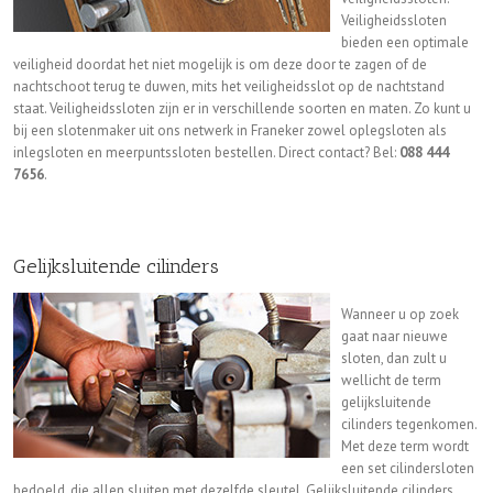
Veiligheidssloten
bieden een optimale
veiligheid doordat het niet mogelijk is om deze door te zagen of de
nachtschoot terug te duwen, mits het veiligheidsslot op de nachtstand
staat. Veiligheidssloten zijn er in verschillende soorten en maten. Zo kunt u
bij een slotenmaker uit ons netwerk in Franeker zowel oplegsloten als
inlegsloten en meerpuntssloten bestellen. Direct contact? Bel:
088 444
7656
.
Gelijksluitende cilinders
Wanneer u op zoek
gaat naar nieuwe
sloten, dan zult u
wellicht de term
gelijksluitende
cilinders tegenkomen.
Met deze term wordt
een set cilindersloten
bedoeld, die allen sluiten met dezelfde sleutel. Gelijksluitende cilinders