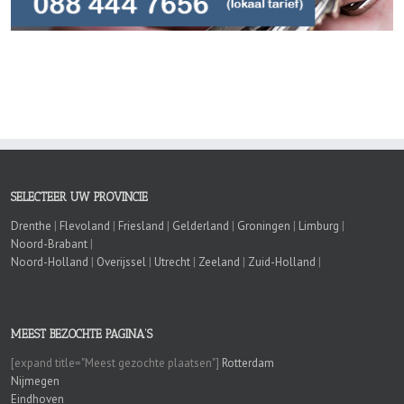
SELECTEER UW PROVINCIE
Drenthe
|
Flevoland
|
Friesland
|
Gelderland
|
Groningen
|
Limburg
|
Noord-Brabant
|
Noord-Holland
|
Overijssel
|
Utrecht
|
Zeeland
|
Zuid-Holland
|
MEEST BEZOCHTE PAGINA’S
[expand title="Meest gezochte plaatsen"]
Rotterdam
Nijmegen
Eindhoven