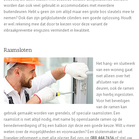
worden dan ook veel gebruikt in accommodaties met meerdere
buitendeuren. Hebt u geen zin om altijd maar een grote bos sleutels mee te
nemen? Ook dan zijn gelijksluitende cilinders een goede oplossing. Houdt
er wel rekening mee dat door te kiezen voor deze variant de
inbraakpreventie enigszins vermindert in kwaliteit.
Raamsloten
Het hang- en sluitwerk
van een woning gaat
niet alleen over het
afsluiten van de
deuren, ook de ramen
zijn hierbij ingesloten.
Voor het beveiligen
van de ramen kan
gebruik gemaakt worden van grendels, of speciale raamsloten. Een
raamslot is niet altijd nodig, met name bij openslaande ramen op de
benedenverdieping of bij een balkon zijn deze een goede keuze. Wilt u meer
weten over de mogelijkheden en voorwaarden? Een slotenmaker uit
Franeker informeert u met alle plezier. Bel ons op
088 444 7656
of stel uw