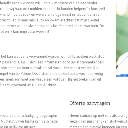
d bereikbaar en kunnen wij u op elk moment van de dag verder
was dat wij haar ook midden in de nacht konden helpen: ”Ik kom zelf
n vriendin op bezoek en we waren uit geweest in het centrum van
acht liep ik naar mijn auto en kwam erachter dat mijn sleutel
et nummer van de slotenmaker. Ik hoefde niet lang te wachten. De
t en ik kon mijn auto weer in!”
en het kan wel eens verwarrend worden om uit te zoeken welk slot
t passend is. Als u zich laat informeren door uw slotenmaker dan
 slotenmaker kent zijn vak en zal voor u het meest veilige slot
mpel van de Politie. Deze stempel betekent dat u voor een veilig
onen” merk en moet aan veel eisen voldoen. Bij het breken van dit
s Heerhugowaard uit zullen vluchten!
Offerte aanvragen
 uw deur veel beschadiging opgelopen
Neem contact op met ons als u vragen
u helpt u hier bij, hij kan de schade
kiezen van juist hang- en sluitwerk. 
ie en gelijk die nieuwe
meteen een nieuwe brengen en een slo