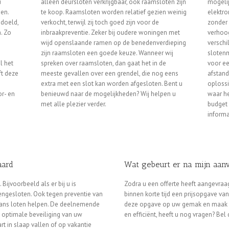
u
alleen deursloten verkrijgbaar, ook raamsloten zijn
mogelij
gen.
te koop. Raamsloten worden relatief gezien weinig
elektro
doeld,
verkocht, terwijl zij toch goed zijn voor de
zonder 
. Zo
inbraakpreventie. Zeker bij oudere woningen met
verhoog
wijd openslaande ramen op de benedenverdieping
verschi
zijn raamsloten een goede keuze. Wanneer wij
slotenm
l het
spreken over raamsloten, dan gaat het in de
voor ee
t deze
meeste gevallen over een grendel, die nog eens
afstand
extra met een slot kan worden afgesloten. Bent u
oplossi
r- en
benieuwd naar de mogelijkheden? Wij helpen u
waar he
met alle plezier verder.
budget 
informa
aard
Wat gebeurt er na mijn aan
ijvoorbeeld als er bij u is
Zodra u een offerte heeft aangevraag
tengesloten. Ook tegen preventie van
binnen korte tijd een prijsopgave v
vans loten helpen. De deelnemende
deze opgave op uw gemak en maak ee
n optimale beveiliging van uw
en efficiënt, heeft u nog vragen? Bel
rt in slaap vallen of op vakantie