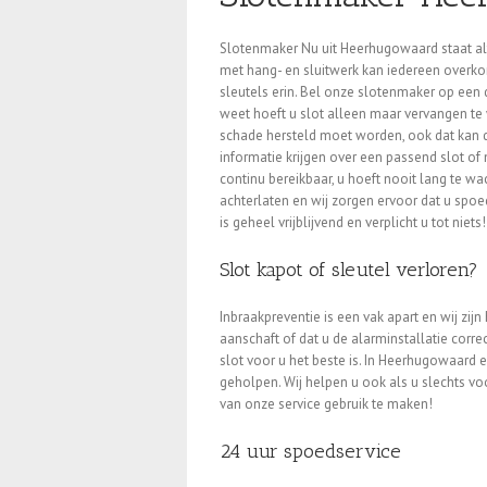
Slotenmaker Nu uit Heerhugowaard staat alt
met hang- en sluitwerk kan iedereen overko
sleutels erin. Bel onze slotenmaker op een 
weet hoeft u slot alleen maar vervangen te 
schade hersteld moet worden, ook dat kan 
informatie krijgen over een passend slot of 
continu bereikbaar, u hoeft nooit lang te wa
achterlaten en wij zorgen ervoor dat u spo
is geheel vrijblijvend en verplicht u tot niets!
Slot kapot of sleutel verloren?
Inbraakpreventie is een vak apart en wij zijn 
aanschaft of dat u de alarminstallatie corr
slot voor u het beste is. In Heerhugowaard
geholpen. Wij helpen u ook als u slechts v
van onze service gebruik te maken!
24 uur spoedservice