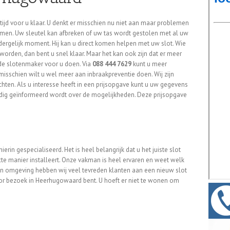
ijd voor u klaar. U denkt er misschien nu niet aan maar problemen
men. Uw sleutel kan afbreken of uw tas wordt gestolen met al uw
dergelijk moment. Hij kan u direct komen helpen met uw slot. Wie
worden, dan bent u snel klaar. Maar het kan ook zijn dat er meer
de slotenmaker voor u doen. Via
088 444 7629
kunt u meer
misschien wilt u wel meer aan inbraakpreventie doen. Wij zijn
chten. Als u interesse heeft in een prijsopgave kunt u uw gegevens
edig geïnformeerd wordt over de mogelijkheden. Deze prijsopgave
hierin gespecialiseerd. Het is heel belangrijk dat u het juiste slot
ecte manier installeert. Onze vakman is heel ervaren en weet welk
 en omgeving hebben wij veel tevreden klanten aan een nieuw slot
oor bezoek in Heerhugowaard bent. U hoeft er niet te wonen om