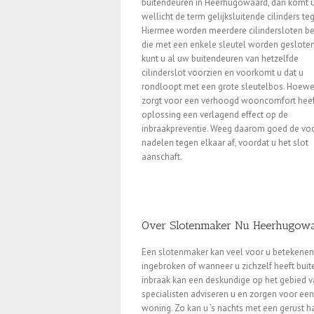
buitendeuren in Heerhugowaard, dan komt 
wellicht de term gelijksluitende cilinders te
Hiermee worden meerdere cilindersloten be
die met een enkele sleutel worden gesloten
kunt u al uw buitendeuren van hetzelfde
cilinderslot voorzien en voorkomt u dat u
rondloopt met een grote sleutelbos. Hoewe
zorgt voor een verhoogd wooncomfort heef
oplossing een verlagend effect op de
inbraakpreventie. Weeg daarom goed de voo
nadelen tegen elkaar af, voordat u het slot
aanschaft.
Over Slotenmaker Nu Heerhugow
Een slotenmaker kan veel voor u betekenen. B
ingebroken of wanneer u zichzelf heeft bui
inbraak kan een deskundige op het gebied 
specialisten adviseren u en zorgen voor ee
woning. Zo kan u ’s nachts met een gerust ha