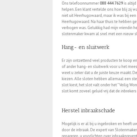
Ons telefoonnummer
088 444 7629
is altij
helpen. Een klant vertelde ons hoe blij zij 
niet uit Heerhugowaard, maar ik was bij ee
Heerhugowaard. Na haar thuis te hebben gebr
verbogen was. Gelukkig had mijn vriendin h
slotenmaker kwam al snel met een nieuw slo
Hang- en sluitwerk
Er zijn ontzettend veel producten te koop 
of ander hang- en sluitwerk voor u het mees
weet u zeker dat u de juiste keuze maakt. De
kiezen. Alle sloten hebben allemaal een ste
slot kiest, het slot valt onder het ”Veilig W
slot komt zoveel geluid vrij dat de inbreker
Herstel inbraakschade
Mogelijk is er al bij u ingebroken en heeft
door de inbraak. De expert van Slotenmaker N
repareren, u voorlichten over inbraakprevent