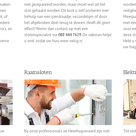
 maken
niet gerepareerd worden, maar moet wel uit het
worden 
emen
slot gehaald worden. Dit kunt u zelf proberen met
veiligh
t, of
behulp van een ijzerdraadje, secondelijm of door
Meerpun
Andere
het afgebroken deel terug te duwen. Heeft dit geen
met één
a’s, en
effect? Neem dan contact op met een
voor ee
slotenspecialist via
088 444 7629
. De vakman helpt
deze sl
verse
u snel zodat uw huis weer veilig is.
Hebt u 
uw hulp
Raamsloten
Elekt
 uw
Bij onze professionals uit Heerhugowaard zijn niet
Tot slo