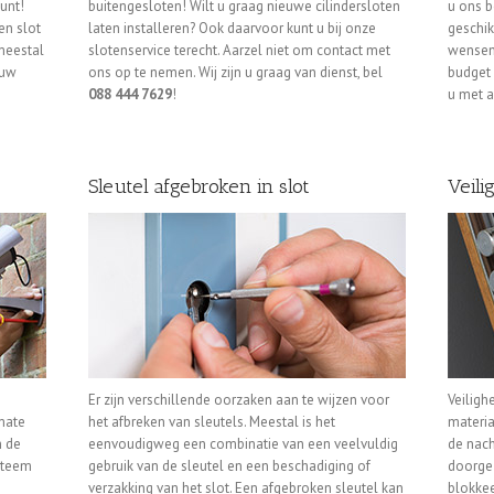
unt!
buitengesloten! Wilt u graag nieuwe cilindersloten
u ons b
en slot
laten installeren? Ook daarvoor kunt u bij onze
geschik
meestal
slotenservice terecht. Aarzel niet om contact met
wensen 
 uw
ons op te nemen. Wij zijn u graag van dienst, bel
budget 
088 444 7629
!
u met a
Sleutel afgebroken in slot
Veili
Er zijn verschillende oorzaken aan te wijzen voor
Veiligh
rmate
het afbreken van sleutels. Meestal is het
materia
n de
eenvoudigweg een combinatie van een veelvuldig
de nach
steem
gebruik van de sleutel en een beschadiging of
doorgez
verzakking van het slot. Een afgebroken sleutel kan
blokkee