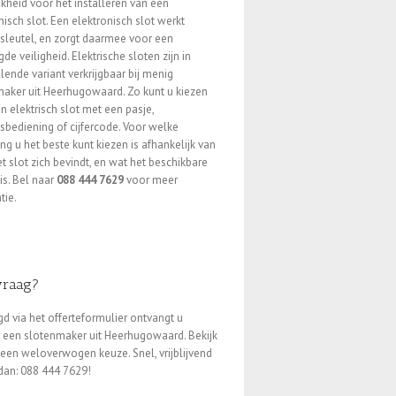
kheid voor het installeren van een
nisch slot. Een elektronisch slot werkt
sleutel, en zorgt daarmee voor een
de veiligheid. Elektrische sloten zijn in
llende variant verkrijgbaar bij menig
aker uit Heerhugowaard. Zo kunt u kiezen
n elektrisch slot met een pasje,
sbediening of cijfercode. Voor welke
ng u het beste kunt kiezen is afhankelijk van
t slot zich bevindt, en wat het beschikbare
is. Bel naar
088 444 7629
voor meer
tie.
vraag?
d via het offerteformulier ontvangt u
an een slotenmaker uit Heerhugowaard. Bekijk
n weloverwogen keuze. Snel, vrijblijvend
 dan: 088 444 7629!