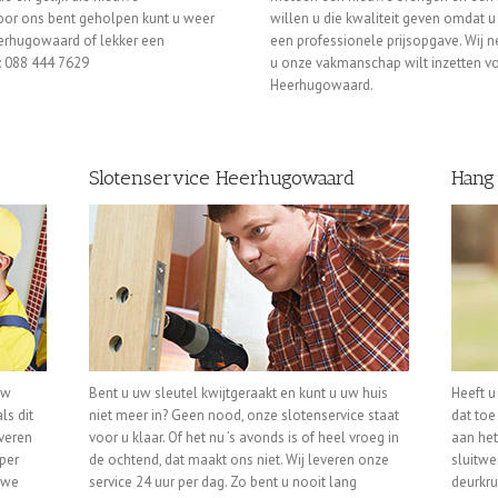
oor ons bent geholpen kunt u weer
willen u die kwaliteit geven omdat u
erhugowaard of lekker een
een professionele prijsopgave. Wij 
: 088 444 7629
u onze vakmanschap wilt inzetten vo
Heerhugowaard.
Slotenservice Heerhugowaard
Hang
uw
Bent u uw sleutel kwijtgeraakt en kunt u uw huis
Heeft u
ls dit
niet meer in? Geen nood, onze slotenservice staat
dat toe
everen
voor u klaar. Of het nu ’s avonds is of heel vroeg in
aan het
per
de ochtend, dat maakt ons niet. Wij leveren onze
sluitwe
 we
service 24 uur per dag. Zo bent u nooit lang
deurkru