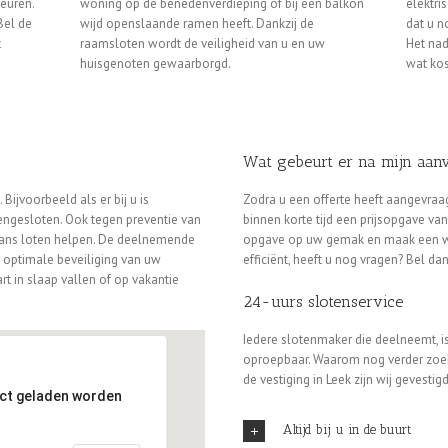
euren.
woning op de benedenverdieping of bij een balkon
elektri
Bel de
wijd openslaande ramen heeft. Dankzij de
dat u n
t
raamsloten wordt de veiligheid van u en uw
Het nad
huisgenoten gewaarborgd.
wat ko
Wat gebeurt er na mijn aan
ijvoorbeeld als er bij u is
Zodra u een offerte heeft aangevraag
tengesloten. Ook tegen preventie van
binnen korte tijd een prijsopgave va
vans loten helpen. De deelnemende
opgave op uw gemak en maak een wel
n optimale beveiliging van uw
efficiënt, heeft u nog vragen? Bel da
rt in slaap vallen of op vakantie
24-uurs slotenservice
Iedere slotenmaker die deelneemt, is
oproepbaar. Waarom nog verder zoek
de vestiging in Leek zijn wij gevesti
ect geladen worden
Altijd bij u in de buurt