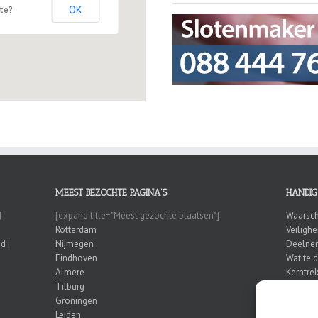
OK
ite?
MEEST BEZOCHTE PAGINA’S
HANDIG
|
[expand title="Meest gezochte plaatsen"]
Waarsch
Rotterdam
Veiligh
nd
|
Nijmegen
Deelnem
Eindhoven
Wat te 
Almere
Kerntrek
Tilburg
Honkbal
Groningen
Leiden