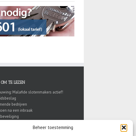
 OM TE LEZEN
uwing: Malafide slotenmakers actief!
eidsbeslag
ende bedrijven
doen na een inbraak
beveiliging
knuppel of inbraakpreventie?
Beheer toestemming