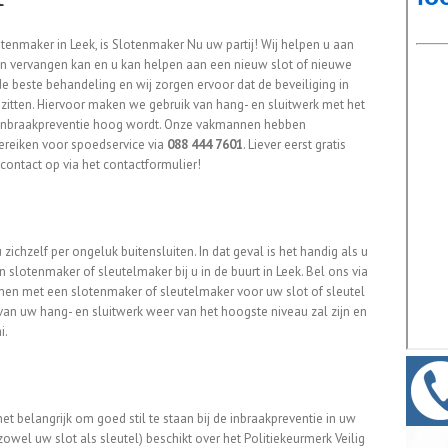
enmaker in Leek, is Slotenmaker Nu uw partij! Wij helpen u aan
n vervangen kan en u kan helpen aan een nieuw slot of nieuwe
 de beste behandeling en wij zorgen ervoor dat de beveiliging in
zitten. Hiervoor maken we gebruik van hang- en sluitwerk met het
 inbraakpreventie hoog wordt. Onze vakmannen hebben
bereiken voor spoedservice via
088 444 7601
. Liever eerst gratis
ontact op via het contactformulier!
zichzelf per ongeluk buitensluiten. In dat geval is het handig als u
slotenmaker of sleutelmaker bij u in de buurt in Leek. Bel ons via
men met een slotenmaker of sleutelmaker voor uw slot of sleutel
 van uw hang- en sluitwerk weer van het hoogste niveau zal zijn en
i.
 het belangrijk om goed stil te staan bij de inbraakpreventie in uw
owel uw slot als sleutel) beschikt over het Politiekeurmerk Veilig