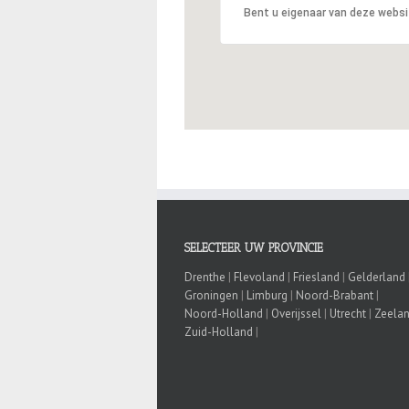
Bent u eigenaar van deze webs
SELECTEER UW PROVINCIE
Drenthe
|
Flevoland
|
Friesland
|
Gelderland
Groningen
|
Limburg
|
Noord-Brabant
|
Noord-Holland
|
Overijssel
|
Utrecht
|
Zeela
Zuid-Holland
|