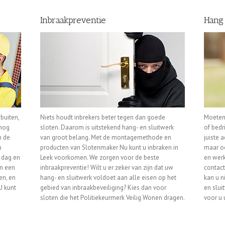
Inbraakpreventie
Hang
buiten,
Niets houdt inbrekers beter tegen dan goede
Moeten
 nog
sloten. Daarom is uitstekend hang- en sluitwerk
of bedr
n de
van groot belang. Met de montagemethode en
juiste 
n
producten van Slotenmaker Nu kunt u inbraken in
maar oo
n dag en
Leek voorkomen. We zorgen voor de beste
en werk
en een
inbraakpreventie! Wilt u er zeker van zijn dat uw
contact
en, en
hang- en sluitwerk voldoet aan alle eisen op het
kan u n
U kunt
gebied van inbraakbeveiliging? Kies dan voor
en slui
sloten die het Politiekeurmerk Veilig Wonen dragen.
voor u u