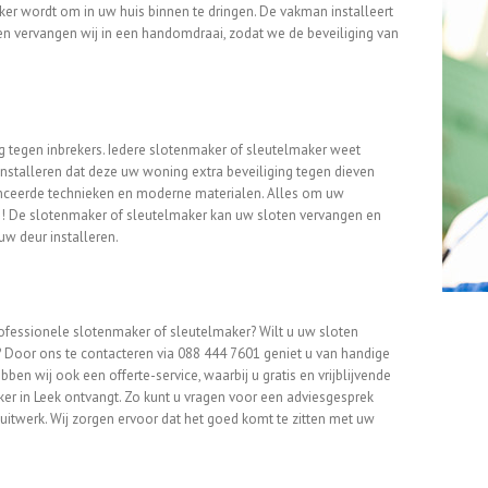
ker wordt om in uw huis binnen te dringen. De vakman installeert
ten vervangen wij in een handomdraai, zodat we de beveiliging van
 tegen inbrekers. Iedere slotenmaker of sleutelmaker weet
 installeren dat deze uw woning extra beveiliging tegen dieven
anceerde technieken en moderne materialen. Alles om uw
! De slotenmaker of sleutelmaker kan uw sloten vervangen en
uw deur installeren.
fessionele slotenmaker of sleutelmaker? Wilt u uw sloten
 Door ons te contacteren via 088 444 7601 geniet u van handige
ben wij ook een offerte-service, waarbij u gratis en vrijblijvende
ker in Leek ontvangt. Zo kunt u vragen voor een adviesgesprek
uitwerk. Wij zorgen ervoor dat het goed komt te zitten met uw