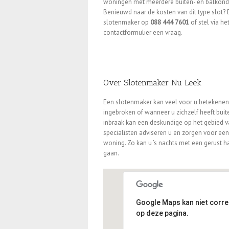
woningen met meerdere buiten- en balkond
Benieuwd naar de kosten van dit type slot? 
slotenmaker op
088 444 7601
of stel via he
contactformulier een vraag.
Over Slotenmaker Nu Leek
Een slotenmaker kan veel voor u betekenen. B
ingebroken of wanneer u zichzelf heeft bui
inbraak kan een deskundige op het gebied 
specialisten adviseren u en zorgen voor ee
woning. Zo kan u ’s nachts met een gerust ha
gaan.
Google Maps kan niet corr
op deze pagina.