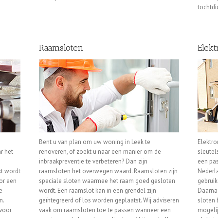
tochtdi
Raamsloten
Elekt
Bent u van plan om uw woning in Leek te
Elektro
r het
renoveren, of zoekt u naar een manier om de
sleutel
inbraakpreventie te verbeteren? Dan zijn
een pas
kt wordt
raamsloten het overwegen waard. Raamsloten zijn
Nederla
or een
speciale sloten waarmee het raam goed gesloten
gebruik
e
wordt. Een raamslot kan in een grendel zijn
Daarnaa
n.
geïntegreerd of los worden geplaatst. Wij adviseren
sloten 
 voor
vaak om raamsloten toe te passen wanneer een
mogelij