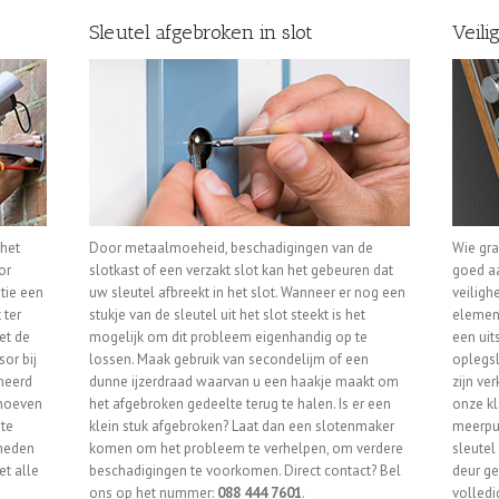
Sleutel afgebroken in slot
Veili
 het
Door metaalmoeheid, beschadigingen van de
Wie gra
or
slotkast of een verzakt slot kan het gebeuren dat
goed aa
tie een
uw sleutel afbreekt in het slot. Wanneer er nog een
veiligh
 ter
stukje van de sleutel uit het slot steekt is het
element
et de
mogelijk om dit probleem eigenhandig op te
een uit
or bij
lossen. Maak gebruik van secondelijm of een
oplegsl
rmeerd
dunne ijzerdraad waarvan u een haakje maakt om
zijn ver
 hoeven
het afgebroken gedeelte terug te halen. Is er een
onze kl
te
klein stuk afgebroken? Laat dan een slotenmaker
meerpu
kheden
komen om het probleem te verhelpen, om verdere
sleutel
et alle
beschadigingen te voorkomen. Direct contact? Bel
deur ge
ons op het nummer:
088 444 7601
.
volledi