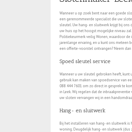
Wanneer u op zoek bent naar een goede slot
een gerenommeerde specialist die uw slote
sleutel. Uw hang- en sluitwerk krijgt bij ons
uw huis op het hoogst mogelijke niveau zal 
Politiekeurmerk veilig Wonen, waardoor de
jarenlange ervaring, en u kunt ons meteen 
een offerte-voorstel ontvangen? Neem dan c
Spoed sleutel service
Wanneer u uw sleutel gebroken heeft, kunt u 
gebruik kan maken van spoedservice van een 
088 444 7601 om zo direct in gesprek te ko
in Leek. Wij regelen dat de inbraakpreventie
uw sloten vervangen wij in een handomdraa
Hang- en sluitwerk
Bij het installeren van hang- en sluitwerk is
woning. Deugdelijk hang- en sluitwerk (dus z