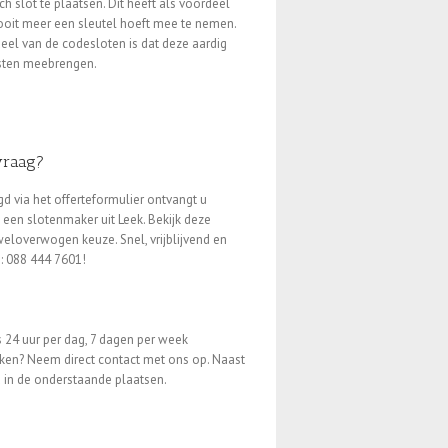
sch slot te plaatsen. Dit heeft als voordeel
ooit meer een sleutel hoeft mee te nemen.
eel van de codesloten is dat deze aardig
sten meebrengen.
vraag?
d via het offerteformulier ontvangt u
n een slotenmaker uit Leek. Bekijk deze
overwogen keuze. Snel, vrijblijvend en
n: 088 444 7601!
 24 uur per dag, 7 dagen per week
en? Neem direct contact met ons op. Naast
gd in de onderstaande plaatsen.