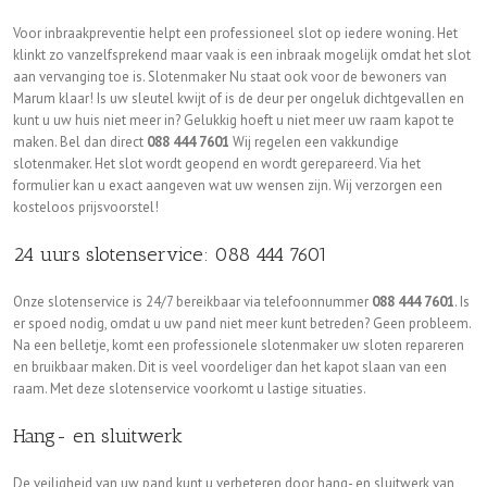
Voor inbraakpreventie helpt een professioneel slot op iedere woning. Het
klinkt zo vanzelfsprekend maar vaak is een inbraak mogelijk omdat het slot
aan vervanging toe is. Slotenmaker Nu staat ook voor de bewoners van
Marum klaar! Is uw sleutel kwijt of is de deur per ongeluk dichtgevallen en
kunt u uw huis niet meer in? Gelukkig hoeft u niet meer uw raam kapot te
maken. Bel dan direct
088 444 7601
Wij regelen een vakkundige
slotenmaker. Het slot wordt geopend en wordt gerepareerd. Via het
formulier kan u exact aangeven wat uw wensen zijn. Wij verzorgen een
kosteloos prijsvoorstel!
24 uurs slotenservice: 088 444 7601
Onze slotenservice is 24/7 bereikbaar via telefoonnummer
088 444 7601
. Is
er spoed nodig, omdat u uw pand niet meer kunt betreden? Geen probleem.
Na een belletje, komt een professionele slotenmaker uw sloten repareren
en bruikbaar maken. Dit is veel voordeliger dan het kapot slaan van een
raam. Met deze slotenservice voorkomt u lastige situaties.
Hang- en sluitwerk
De veiligheid van uw pand kunt u verbeteren door hang- en sluitwerk van