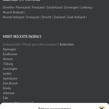
Drenthe
|
Flevoland
|
Friesland
|
Gelderland
|
Groningen
|
Limburg
|
Noord-Brabant
|
Noord-Holland
|
Overijssel
|
Utrecht
|
Zeeland
|
Zuid-Holland
|
MEEST BEZOCHTE PAGINA’S
[expand title="Meest gezochte plaatsen"]
Rotterdam
Nijmegen
Eindhoven
Almere
Tilburg
Groningen
Leiden
Apeldoorn
Den Bosch
Breda
Alkmaar
Ede
Leeuwarden
[/expand]
Beheer toestemming