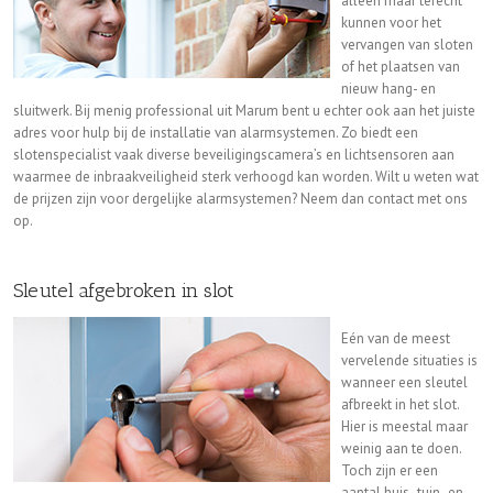
alleen maar terecht
kunnen voor het
vervangen van sloten
of het plaatsen van
nieuw hang- en
sluitwerk. Bij menig professional uit Marum bent u echter ook aan het juiste
adres voor hulp bij de installatie van alarmsystemen. Zo biedt een
slotenspecialist vaak diverse beveiligingscamera’s en lichtsensoren aan
waarmee de inbraakveiligheid sterk verhoogd kan worden. Wilt u weten wat
de prijzen zijn voor dergelijke alarmsystemen? Neem dan contact met ons
op.
Sleutel afgebroken in slot
Eén van de meest
vervelende situaties is
wanneer een sleutel
afbreekt in het slot.
Hier is meestal maar
weinig aan te doen.
Toch zijn er een
aantal huis- tuin- en