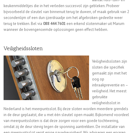
keukenmiddeltjes die in het verleden succesvol zijn gebleken. Probeer
bijvoorbeeld de sleutel van binnenuit terug te duwen, of maak gebruik van 2
secondenlijm of een dun ijzerdraadje om het afgebroken gedeelte weer
terug te trekken. Bel via
088 444 7601
een erkend slotenmaker uit Marum
wanneer de bovengenoemde oplossingen geen effect hebben.
Veiligheidssloten
Veiligheidssloten zijn
sloten die specifiek
gemaakt zijn met het
oog op
inbraakpreventie en –
veiligheid. Het meest
gebruikte
veiligheidsslot in
Nederland is het meerpuntsslot. Bij deze sloten worden meerdere grendels
in de deur geplaatst, die u met één sleutel open maakt. Bijkomend voordeel
van meerpuntssloten is dat deze zorgen voor een goede tochtwering,
omdat zij de deur stevig tegen de sponning aantrekken. De installatie van
een meerpuntsslot vergt enige nauwkeurigheid. Wij adviseren een ervaren