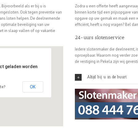
ijvoorbeeld als er bij u is
Zodra u een offerte heeft aangevraag
tengesloten. Ook tegen preventie van
binnen korte tijd een prijsopgave va
vans loten helpen. De deelnemende
opgave op uw gemak en maak een wel
n optimale beveiliging van uw
efficiënt, heeft u nog vragen? Bel da
rt in slaap vallen of op vakantie
24-uurs slotenservice
Iedere slotenmaker die deelneemt, is
oproepbaar. Waarom nog verder zoek
de vestiging in Pekela zijn wij geves
ect geladen worden
Altijd bij u in de buurt
OK
ite?