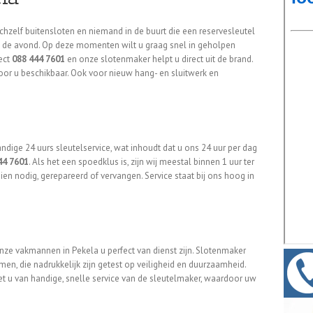
ichzelf buitensloten en niemand in de buurt die een reservesleutel
t op de avond. Op deze momenten wilt u graag snel in geholpen
ect
088 444 7601
en onze slotenmaker helpt u direct uit de brand.
voor u beschikbaar. Ook voor nieuw hang- en sluitwerk en
dige 24 uurs sleutelservice, wat inhoudt dat u ons 24 uur per dag
44 7601
. Als het een spoedklus is, zijn wij meestal binnen 1 uur ter
ien nodig, gerepareerd of vervangen. Service staat bij ons hoog in
nze vakmannen in Pekela u perfect van dienst zijn. Slotenmaker
n, die nadrukkelijk zijn getest op veiligheid en duurzaamheid.
iet u van handige, snelle service van de sleutelmaker, waardoor uw