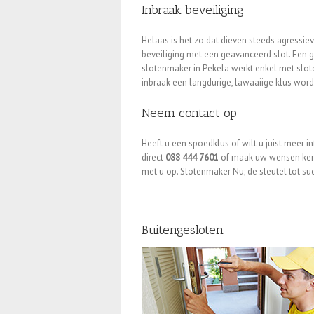
Inbraak beveiliging
Helaas is het zo dat dieven steeds agressie
beveiliging met een geavanceerd slot. Een go
slotenmaker in Pekela werkt enkel met slot
inbraak een langdurige, lawaaiige klus word
Neem contact op
Heeft u een spoedklus of wilt u juist meer i
direct
088 444 7601
of maak uw wensen kenba
met u op. Slotenmaker Nu; de sleutel tot su
Buitengesloten