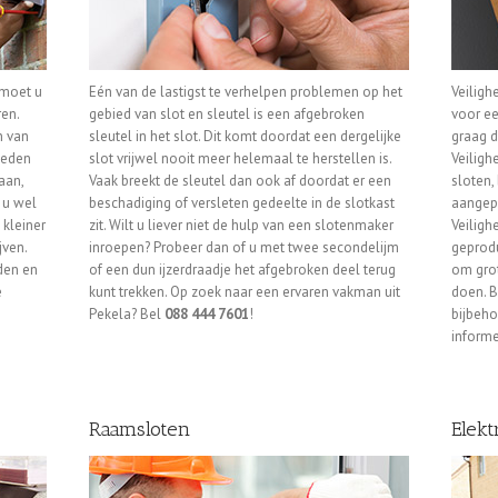
 moet u
Eén van de lastigst te verhelpen problemen op het
Veiligh
ren.
gebied van slot en sleutel is een afgebroken
voor ee
n van
sleutel in het slot. Dit komt doordat een dergelijke
graag d
ieden
slot vrijwel nooit meer helemaal te herstellen is.
Veiligh
aan,
Vaak breekt de sleutel dan ook af doordat er een
sloten,
 u wel
beschadiging of versleten gedeelte in de slotkast
aangepa
 kleiner
zit. Wilt u liever niet de hulp van een slotenmaker
Veiligh
jven.
inroepen? Probeer dan of u met twee secondelijm
geprodu
den en
of een dun ijzerdraadje het afgebroken deel terug
om grot
e
kunt trekken. Op zoek naar een ervaren vakman uit
doen. B
Pekela? Bel
088 444 7601
!
bijbeho
informe
Raamsloten
Elekt