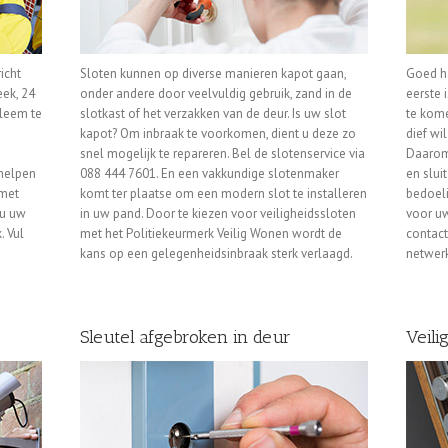
icht
Sloten kunnen op diverse manieren kapot gaan,
Goed ha
eek, 24
onder andere door veelvuldig gebruik, zand in de
eerste 
bleem te
slotkast of het verzakken van de deur. Is uw slot
te kome
u
kapot? Om inbraak te voorkomen, dient u deze zo
dief wi
snel mogelijk te repareren. Bel de slotenservice via
Daarom 
 helpen
088 444 7601. En een vakkundige slotenmaker
en slui
 met
komt ter plaatse om een modern slot te installeren
bedoeli
 u uw
in uw pand. Door te kiezen voor veiligheidssloten
voor u
. Vul
met het Politiekeurmerk Veilig Wonen wordt de
contact
kans op een gelegenheidsinbraak sterk verlaagd.
netwerk
Sleutel afgebroken in deur
Veili