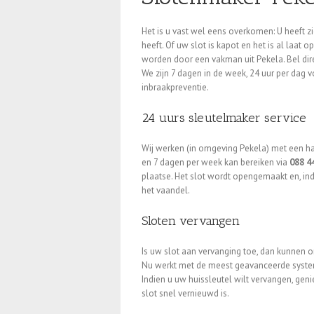
Het is u vast wel eens overkomen: U heeft z
heeft. Of uw slot is kapot en het is al laa
worden door een vakman uit Pekela. Bel dir
We zijn 7 dagen in de week, 24 uur per dag 
inbraakpreventie.
24 uurs sleutelmaker service
Wij werken (in omgeving Pekela) met een han
en 7 dagen per week kan bereiken via
088 4
plaatse. Het slot wordt opengemaakt en, ind
het vaandel.
Sloten vervangen
Is uw slot aan vervanging toe, dan kunnen o
Nu werkt met de meest geavanceerde systeme
Indien u uw huissleutel wilt vervangen, gen
slot snel vernieuwd is.