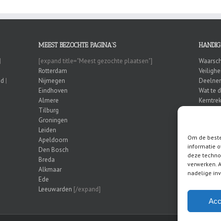
MEEST BEZOCHTE PAGINA’S
HANDIG
|
[expand title="Meest gezochte plaatsen"]
Waarsch
Rotterdam
Veiligh
nd
|
Nijmegen
Deelnem
Eindhoven
Wat te 
Almere
Kerntrek
Tilburg
Honkbal
Groningen
Leiden
Om de beste
Apeldoorn
informatie o
Den Bosch
deze techno
Breda
verwerken. A
Alkmaar
nadelige in
Ede
Leeuwarden
[/expand]
Acc