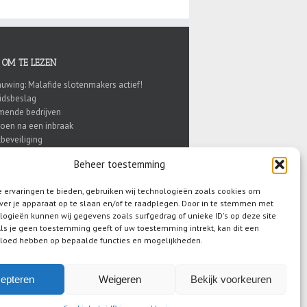
 OM TE LEZEN
uwing: Malafide slotenmakers actief!
eidsbeslag
ende bedrijven
doen na een inbraak
beveiliging
knuppel of inbraakpreventie?
Beheer toestemming
 ervaringen te bieden, gebruiken wij technologieën zoals cookies om
ver je apparaat op te slaan en/of te raadplegen. Door in te stemmen met
logieën kunnen wij gegevens zoals surfgedrag of unieke ID's op deze site
ls je geen toestemming geeft of uw toestemming intrekt, kan dit een
vloed hebben op bepaalde functies en mogelijkheden.
epteren
Weigeren
Bekijk voorkeuren