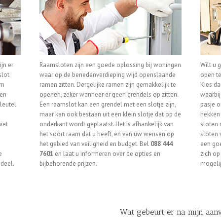
ijn er
Raamsloten zijn een goede oplossing bij woningen
Wilt u 
slot
waar op de benedenverdieping wijd openslaande
open te
om
ramen zitten. Dergelijke ramen zijn gemakkelijk te
Kies da
een
openen, zeker wanneer er geen grendels op zitten.
waarbij
leutel
Een raamslot kan een grendel met een slotje zijn,
pasje o
maar kan ook bestaan uit een klein slotje dat op de
hekken 
iet
onderkant wordt geplaatst. Het is afhankelijk van
sloten 
het soort raam dat u heeft, en van uw wensen op
sloten
het gebied van veiligheid en budget. Bel
088 444
een goe
e
7601
en laat u informeren over de opties en
zich op
adeel.
bijbehorende prijzen.
mogeli
Wat gebeurt er na mijn aan