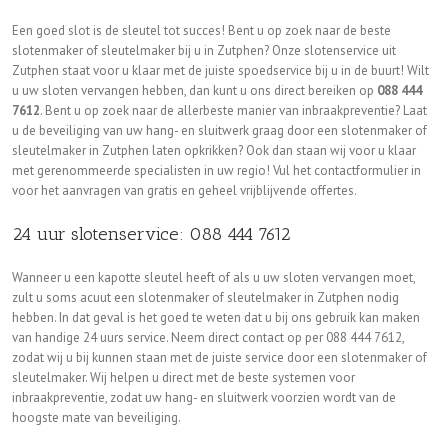
Een goed slot is de sleutel tot succes! Bent u op zoek naar de beste
slotenmaker of sleutelmaker bij u in Zutphen? Onze slotenservice uit
Zutphen staat voor u klaar met de juiste spoedservice bij u in de buurt! Wilt
u uw sloten vervangen hebben, dan kunt u ons direct bereiken op
088 444
7612
. Bent u op zoek naar de allerbeste manier van inbraakpreventie? Laat
u de beveiliging van uw hang- en sluitwerk graag door een slotenmaker of
sleutelmaker in Zutphen laten opkrikken? Ook dan staan wij voor u klaar
met gerenommeerde specialisten in uw regio! Vul het contactformulier in
voor het aanvragen van gratis en geheel vrijblijvende offertes.
24 uur slotenservice: 088 444 7612
Wanneer u een kapotte sleutel heeft of als u uw sloten vervangen moet,
zult u soms acuut een slotenmaker of sleutelmaker in Zutphen nodig
hebben. In dat geval is het goed te weten dat u bij ons gebruik kan maken
van handige 24 uurs service. Neem direct contact op per 088 444 7612,
zodat wij u bij kunnen staan met de juiste service door een slotenmaker of
sleutelmaker. Wij helpen u direct met de beste systemen voor
inbraakpreventie, zodat uw hang- en sluitwerk voorzien wordt van de
hoogste mate van beveiliging.