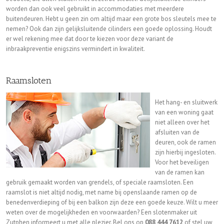
worden dan ook veel gebruikt in accommodaties met meerdere
buitendeuren. Hebt u geen zin om altijd maar een grote bos sleutels mee te
nemen? Ook dan zijn gelijksluitende cilinders een goede oplossing. Houdt
er wel rekening mee dat door te kiezen voor deze variant de
inbraakpreventie enigszins vermindert in kwaliteit.
Raamsloten
Het hang- en sluitwerk
van een woning gaat
niet alleen over het
afsluiten van de
deuren, ook de ramen
zijn hierbij ingesloten.
Voor het beveiligen
van de ramen kan
gebruik gemaakt worden van grendels, of speciale raamsloten. Een
raamslot is niet altijd nodig, met name bij openslaande ramen op de
benedenverdieping of bij een balkon zijn deze een goede keuze. Wilt u meer
weten over de mogelijkheden en voorwaarden? Een slotenmaker uit
Zutphen informeert u met alle plezier. Bel ons op
088 444 7612
of stel uw