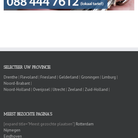
SELECTEER UW PROVINCIE
Drenthe
|
Flevoland
|
Friesland
|
Gelderland
|
Groningen
|
Limburg
|
Noord-Brabant
|
Noord-Holland
|
Overijssel
|
Utrecht
|
Zeeland
|
Zuid-Holland
|
MEEST BEZOCHTE PAGINA’S
[expand title="Meest gezochte plaatsen"]
Rotterdam
Nijmegen
Eindhoven