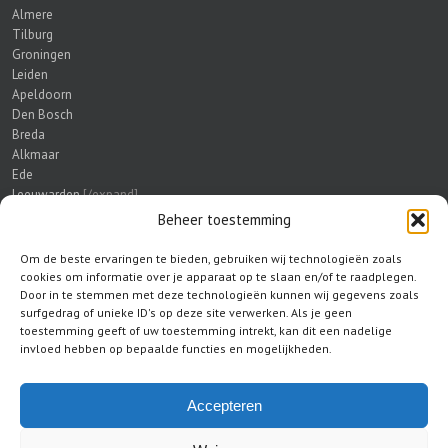
Almere
Tilburg
Groningen
Leiden
Apeldoorn
Den Bosch
Breda
Alkmaar
Ede
Leeuwarden
[/expand]
Beheer toestemming
HANDIG OM TE LEZEN
Om de beste ervaringen te bieden, gebruiken wij technologieën zoals
cookies om informatie over je apparaat op te slaan en/of te raadplegen.
Waarschuwing: Malafide slotenmakers actief!
Door in te stemmen met deze technologieën kunnen wij gegevens zoals
Veiligheidsbeslag
surfgedrag of unieke ID's op deze site verwerken. Als je geen
Deelnemende bedrijven
toestemming geeft of uw toestemming intrekt, kan dit een nadelige
Wat te doen na een inbraak
invloed hebben op bepaalde functies en mogelijkheden.
Kerntrekbeveiliging
Honkbalknuppel of inbraakpreventie?
Accepteren