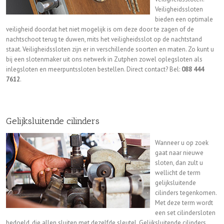
Veiligheidssloten
bieden een optimale
veiligheid doordat het niet mogelijk is om deze door te zagen of de
nachtschoot terug te duwen, mits het veiligheidsslot op de nachtstand
staat. Veiligheidssloten zijn er in verschillende soorten en maten. Zo kunt u
bij een slotenmaker uit ons netwerk in Zutphen zowel oplegsloten als
inlegsloten en meerpuntssloten bestellen. Direct contact? Bel:
088 444
7612
.
Gelijksluitende cilinders
Wanneer u op zoek
gaat naar nieuwe
sloten, dan zult u
wellicht de term
gelijksluitende
cilinders tegenkomen.
Met deze term wordt
een set cilindersloten
bedoeld, die allen sluiten met dezelfde sleutel. Gelijksluitende cilinders