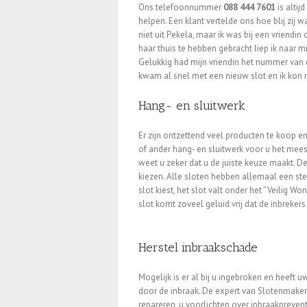
Ons telefoonnummer
088 444 7601
is altij
helpen. Een klant vertelde ons hoe blij zij 
niet uit Pekela, maar ik was bij een vriend
haar thuis te hebben gebracht liep ik naar 
Gelukkig had mijn vriendin het nummer van 
kwam al snel met een nieuw slot en ik kon m
Hang- en sluitwerk
Er zijn ontzettend veel producten te koop 
of ander hang- en sluitwerk voor u het mees
weet u zeker dat u de juiste keuze maakt. De
kiezen. Alle sloten hebben allemaal een ste
slot kiest, het slot valt onder het ”Veilig W
slot komt zoveel geluid vrij dat de inbrekers
Herstel inbraakschade
Mogelijk is er al bij u ingebroken en heeft
door de inbraak. De expert van Slotenmaker N
repareren, u voorlichten over inbraakprevent