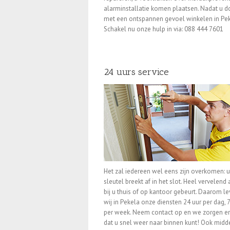
alarminstallatie komen plaatsen. Nadat u d
met een ontspannen gevoel winkelen in Pek
Schakel nu onze hulp in via: 088 444 7601
24 uurs service
Het zal iedereen wel eens zijn overkomen: 
sleutel breekt af in het slot. Heel vervelend a
bij u thuis of op kantoor gebeurt. Daarom l
wij in Pekela onze diensten 24 uur per dag, 
per week. Neem contact op en we zorgen e
dat u snel weer naar binnen kunt! Ook midd