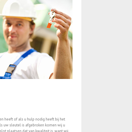
 heeft of als u hulp nodig heeft bij het
Als uw sleutel is afgebroken komen wij u
t plaatsen dat van kwaliteit is, want wij