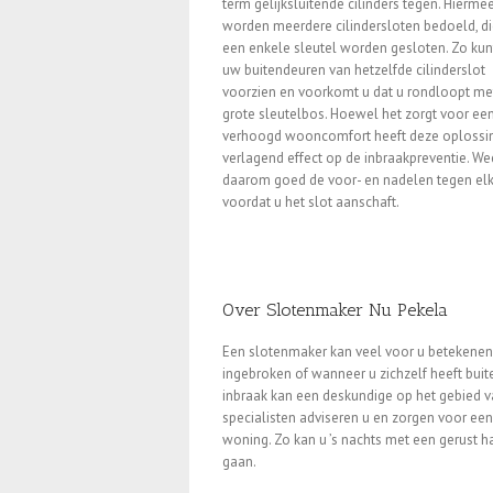
term gelijksluitende cilinders tegen. Hierme
worden meerdere cilindersloten bedoeld, d
een enkele sleutel worden gesloten. Zo kunt
uw buitendeuren van hetzelfde cilinderslot
voorzien en voorkomt u dat u rondloopt me
grote sleutelbos. Hoewel het zorgt voor ee
verhoogd wooncomfort heeft deze oplossi
verlagend effect op de inbraakpreventie. W
daarom goed de voor- en nadelen tegen elka
voordat u het slot aanschaft.
Over Slotenmaker Nu Pekela
Een slotenmaker kan veel voor u betekenen. B
ingebroken of wanneer u zichzelf heeft bui
inbraak kan een deskundige op het gebied 
specialisten adviseren u en zorgen voor ee
woning. Zo kan u ’s nachts met een gerust ha
gaan.