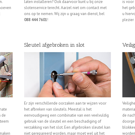
n.
laten installeren? Ook daarvoor kunt u bij onze
is voor
 hoeven
slotenservice terecht. Aarzel niet om contact met
het geb
t
ons op te nemen. Wij zijn u graag van dienst, bel
u hierv
088 444 7601
!
plezier
Sleutel afgebroken in slot
Veili
Er zijn verschillende oorzaken aan te wijzen voor
Veiligh
rmate
het afbreken van sleutels. Meestal is het
materia
n de
eenvoudigweg een combinatie van een veelvuldig
de nach
steem
gebruik van de sleutel en een beschadiging of
doorgez
verzakking van het slot. Een afgebroken sleutel kan
blokkee
 maken
niet gerepareerd worden, maar moet wel uit het
worden 