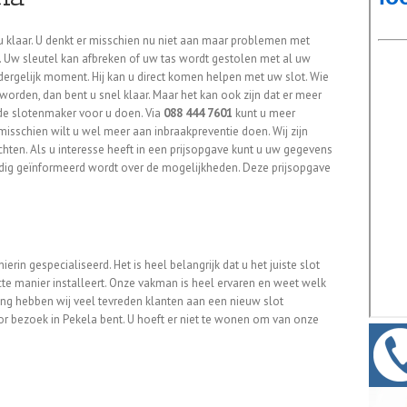
 u klaar. U denkt er misschien nu niet aan maar problemen met
 Uw sleutel kan afbreken of uw tas wordt gestolen met al uw
dergelijk moment. Hij kan u direct komen helpen met uw slot. Wie
worden, dan bent u snel klaar. Maar het kan ook zijn dat er meer
de slotenmaker voor u doen. Via
088 444 7601
kunt u meer
misschien wilt u wel meer aan inbraakpreventie doen. Wij zijn
chten. Als u interesse heeft in een prijsopgave kunt u uw gegevens
edig geïnformeerd wordt over de mogelijkheden. Deze prijsopgave
hierin gespecialiseerd. Het is heel belangrijk dat u het juiste slot
ecte manier installeert. Onze vakman is heel ervaren en weet welk
ving hebben wij veel tevreden klanten aan een nieuw slot
or bezoek in Pekela bent. U hoeft er niet te wonen om van onze