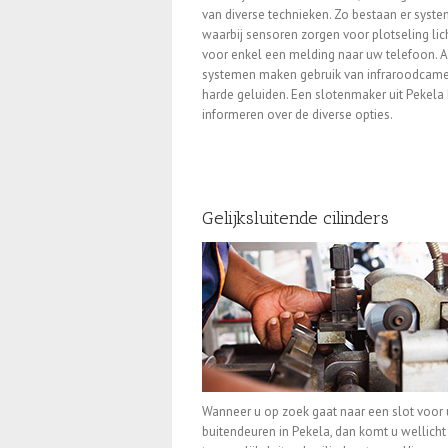
van diverse technieken. Zo bestaan er syst
waarbij sensoren zorgen voor plotseling lich
voor enkel een melding naar uw telefoon. 
systemen maken gebruik van infraroodcamer
harde geluiden. Een slotenmaker uit Pekela
informeren over de diverse opties.
Gelijksluitende cilinders
Wanneer u op zoek gaat naar een slot voor
buitendeuren in Pekela, dan komt u wellicht