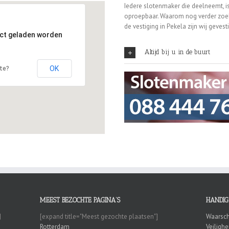
Iedere slotenmaker die deelneemt, is
oproepbaar. Waarom nog verder zoek
de vestiging in Pekela zijn wij geves
ect geladen worden
Altijd bij u in de buurt
OK
ite?
MEEST BEZOCHTE PAGINA’S
HANDIG
|
[expand title="Meest gezochte plaatsen"]
Waarsch
Rotterdam
Veiligh