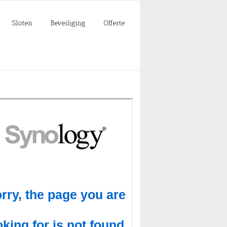
Sloten
Beveiliging
Offerte